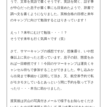
うで、文章を英語で書くそうです。英語を聞く、話す事
が中心だった息子が書く事にも目覚めたようで、辞書で
調べ文を書くようになりました。英検合格の目標と来年
のキャンプに向けて勉強するとはりきっています！
えっ！？来年にむけて勉強・・・！？
そうです来年も行く気満々です（笑）
さて、サマーキャンプの感想ですが、想像通り、いや想
像以上に良かったと思っています。息子の顔、態度をみ
れば一目瞭然です！！今回のサマーキャンプは運良くキ
ャンセル待ちで参加することができました。申し込みか
ら出発まで事細かく説明して頂き、又、航空券予約で私
がモタモタしているとあっという間に予約を取って下さ
ったり・・・本当に助かりました。
渡英後は沢山の写真付きメールで様子をお知らせくださ