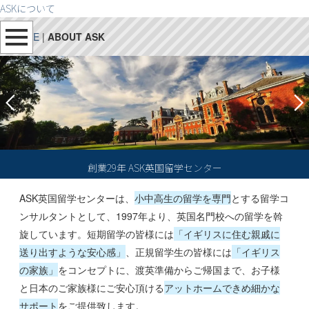
ASKについて
HOME
|
ABOUT ASK
創業29年 ASK英国留学センター
ASK英国留学センターは、
小中高生の留学を専門
とする留学コ
ンサルタントとして、
1997
年より、英国名門校への留学を斡
旋しています。短期留学の皆様には
「イギリスに住む親戚に
送り出すような安心感」
、正規留学生の皆様には
「イギリス
の家族」
をコンセプトに、渡英準備からご帰国まで、お子様
と日本のご家族様にご安心頂ける
アットホームできめ細かな
サポート
をご提供致します。