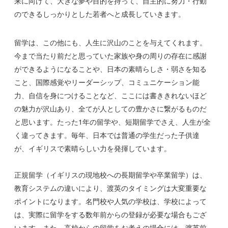
来に向けて、大きな夢や目的を持って、自主的に努力・行動
のできるしっかりとした若者へと成長していきます。
留学は、この他にも、人生に沢山のことを与えてくれます。
今まで当たり前だと思っていた家族や身の周りの存在に感謝
ができるようになることや、日本の素晴らしさ・弱さを知る
こと、国際感覚やリーダーシップ、コミュニケーション能
力、自信を身につけることなど、ここには書ききれないほど
の魅力が沢山あり、全てが人としての豊かさに繋がるものだ
と思います。たった1年の留学や、短期留学でさえ、人生が全
く違ってきます。毎年、日本では普通の学生だった子供達
が、イギリスで素晴らしい力を発揮しています。
正規留学（イギリスの現地校への長期留学や卒業留学）は、
教育システムの違いにより、渡英のタイミングは大変重要な
ポイントになります。名門校や人気の学校は、学校によって
は、実際に留学をする数年前からの登録が必要な場合もござ
います。また、高校からの留学をお考えの場合には、渡英前