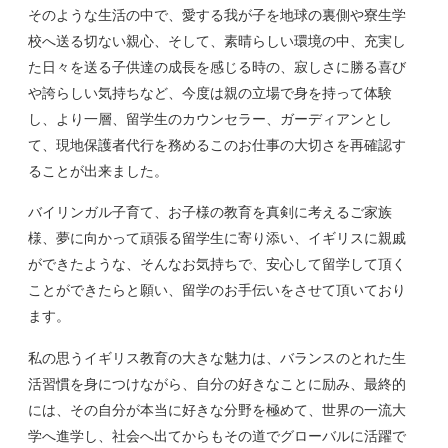
そのような生活の中で、愛する我が子を地球の裏側や寮生学
校へ送る切ない親心、そして、素晴らしい環境の中、充実し
た日々を送る子供達の成長を感じる時の、寂しさに勝る喜び
や誇らしい気持ちなど、今度は親の立場で身を持って体験
し、より一層、留学生のカウンセラー、ガーディアンとし
て、現地保護者代行を務めるこのお仕事の大切さを再確認す
ることが出来ました。
バイリンガル子育て、お子様の教育を真剣に考えるご家族
様、夢に向かって頑張る留学生に寄り添い、イギリスに親戚
ができたような、そんなお気持ちで、安心して留学して頂く
ことができたらと願い、留学のお手伝いをさせて頂いており
ます。
私の思うイギリス教育の大きな魅力は、バランスのとれた生
活習慣を身につけながら、自分の好きなことに励み、最終的
には、その自分が本当に好きな分野を極めて、世界の一流大
学へ進学し、社会へ出てからもその道でグローバルに活躍で